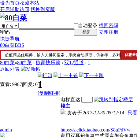
设为首页
收藏本站
开启辅助访问
切换到窄版
自动登录
找回密码
密码
立即注册
登录
快捷导航
80白菜
BBS
80白菜
»
80白菜
›
败家快乐购
›
双12通道
›
1
返回列表
1
查看:
9987
|
回复:
0
[复制链接]
电梯直达
楼主
发表于 2017-12-30 05:12:14
|
只
admin
https://s.click.taobao.com/S8uPdVw
家用双耳鲍鱼盘中式圆盘陶瓷鱼盘组