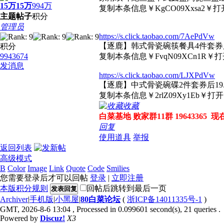
15万
15万
994万
复制本条信息￥KgCO09Xxsa2￥
主题
帖子
积分
管理员
https://s.click.taobao.com/7AePdVw
【逐鹿】韩式骨瓷碗筷餐具4件套券后
积分
9943674
复制本条信息￥FvqN09XCn1R￥
发消息
https://s.click.taobao.com/LJXPdVw
【逐鹿】中式骨瓷碗碟2件套券后19.
复制本条信息￥2rlZ09Xy1Eb￥
收藏
白菜基地 败家群11群 19643365 
回复
使用道具
举报
返回列表
高级模式
B
Color
Image
Link
Quote
Code
Smilies
您需要登录后才可以回帖
登录
|
立即注册
本版积分规则
回帖后跳转到最后一页
发表回复
Archiver
|
手机版
|
小黑屋
|
80白菜论坛
(
浙ICP备14011335号-1
)
GMT, 2026-8-6 13:04
, Processed in 0.099601 second(s), 21 queries .
Powered by
Discuz!
X3