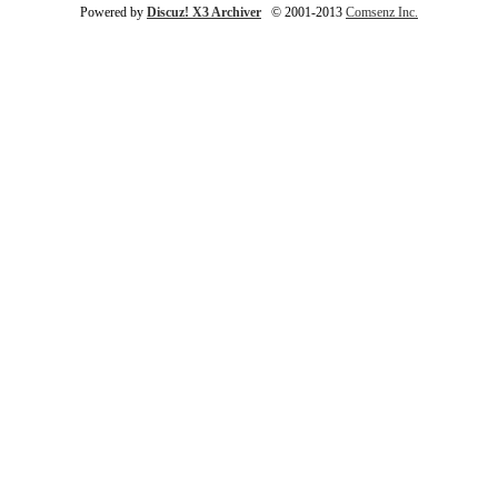
Powered by
Discuz! X3 Archiver
© 2001-2013
Comsenz Inc.