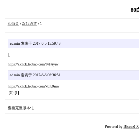
80
80白菜
›
双12通道
› 1
admin
发表于 2017-6-5 15:59:43
1
https://s.click.taobao.com/f4FAyiw
admin
发表于 2017-6-6 06:36:51
https://s.click.taobao.com/x6K9uiw
页:
[1]
查看完整版本:
1
Powered by
Discuz! X